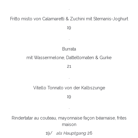
.
Fritto misto von Calamaretti & Zuchini mit Sternanis-Joghurt
19
.
Burrata
mit Wassermelone, Datteltomaten & Gurke
21
.
Vitello Tonnato von der Kalbszunge
19
.
Rindertatar au couteau, mayonnaise façon béarnaise, frites
maison
19/
als Hauptgang
26