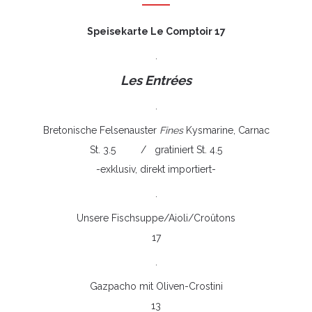
Speisekarte Le Comptoir 17
.
Les Entrées
.
Bretonische Felsenauster
Fines
Kysmarine, Carnac
St. 3.5 / gratiniert St. 4.5
-exklusiv, direkt importiert-
.
Unsere Fischsuppe/Aioli/Croûtons
17
.
Gazpacho mit Oliven-Crostini
13